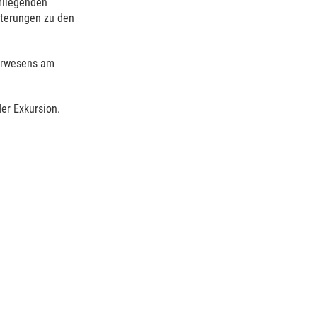
mliegenden
uterungen zu den
eurwesens am
der Exkursion.