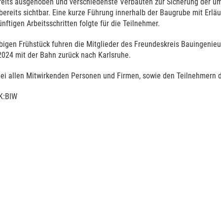
eits ausgehoben und verschiedenste Verbauten zur Sicherung der u
bereits sichtbar. Eine kurze Führung innerhalb der Baugrube mit Erlä
nftigen Arbeitsschritten folgte für die Teilnehmer.
igen Frühstück fuhren die Mitglieder des Freundeskreis Bauingeni
2024 mit der Bahn zurück nach Karlsruhe.
ei allen Mitwirkenden Personen und Firmen, sowie den Teilnehmern 
K:BIW