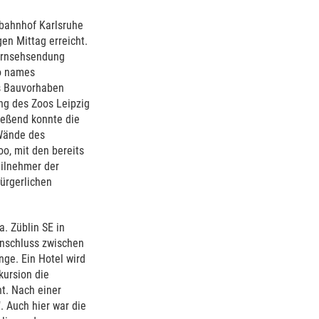
tbahnhof Karlsruhe
en Mittag erreicht.
Fernsehsendung
oo names
as Bauvorhaben
ng des Zoos Leipzig
ießend konnte die
 Wände des
o, mit den bereits
eilnehmer der
bürgerlichen
a. Züblin SE in
nschluss zwischen
ge. Ein Hotel wird
kursion die
t. Nach einer
. Auch hier war die