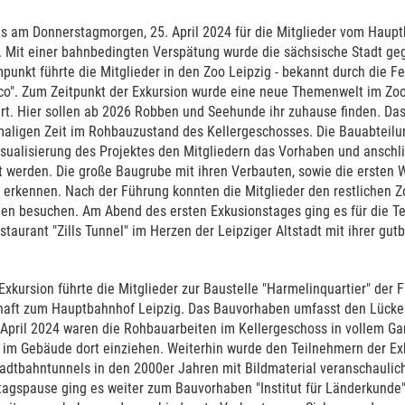
es am Donnerstagmorgen, 25. April 2024 für die Mitglieder vom Haup
g. Mit einer bahnbedingten Verspätung wurde die sächsische Stadt geg
punkt führte die Mitglieder in den Zoo Leipzig - bekannt durch die 
d co". Zum Zeitpunkt der Exkursion wurde eine neue Themenwelt im Z
iert. Hier sollen ab 2026 Robben und Seehunde ihr zuhause finden. D
maligen Zeit im Rohbauzustand des Kellergeschosses. Die Bauabteilu
Visualisierung des Projektes den Mitgliedern das Vorhaben und anschl
gt werden. Die große Baugrube mit ihren Verbauten, sowie die ersten
erkennen. Nach der Führung konnten die Mitglieder den restlichen Zo
chen besuchen. Am Abend des ersten Exkusionstages ging es für die T
staurant "Zills Tunnel" im Herzen der Leipziger Altstadt mit ihrer gut
.
Exkursion führte die Mitglieder zur Baustelle "Harmelinquartier" der F
haft zum Hauptbahnhof Leipzig. Das Bauvorhaben umfasst den Lücke
April 2024 waren die Rohbauarbeiten im Kellergeschoss in vollem Gan
g im Gebäude dort einziehen. Weiterhin wurde den Teilnehmern der Ex
tadtbahntunnels in den 2000er Jahren mit Bildmaterial veranschaulich
tagspause ging es weiter zum Bauvorhaben "Institut für Länderkunde"