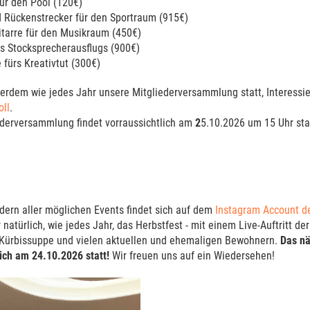
ür den Pool (120€)
 Rückenstrecker für den Sportraum (915€)
itarre für den Musikraum (450€)
s Stocksprecherausflugs (900€)
fürs Kreativtut (300€)
erdem wie jedes Jahr unsere Mitgliederversammlung statt, Interessie
oll
.
ederversammlung findet vorraussichtlich am
2
5.10.2026 um 15 Uhr stat
ldern aller möglichen Events findet sich auf dem
Instagram Account 
 natürlich, wie jedes Jahr, das Herbstfest - mit einem Live-Auftritt de
 Kürbissuppe und vielen aktuellen und ehemaligen Bewohnern.
Das nä
lich am 24.10.2026 statt!
Wir freuen uns auf ein Wiedersehen!