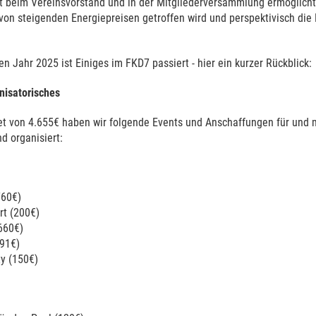
 beim Vereinsvorstand und in der Mitgliederversammlung ermöglicht
 von steigenden Energiepreisen getroffen wird und perspektivisch di
 Jahr 2025 ist Einiges im FKD7 passiert - hier ein kurzer Rückblick:
nisatorisches
 von 4.655€ haben wir folgende Events und Anschaffungen für und 
nd organisiert:
760€)
rt (200€)
660€)
291€)
ty (150€)