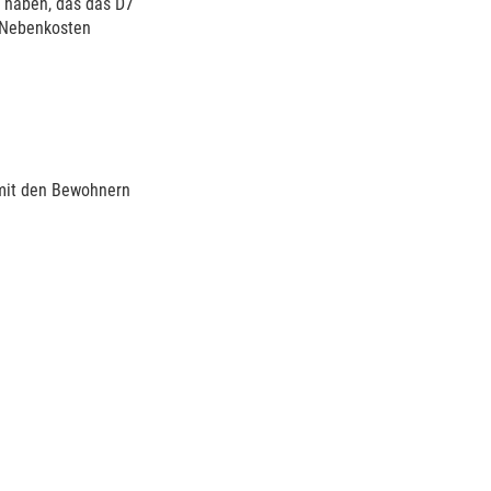
 haben, das das D7
e Nebenkosten
mit den Bewohnern