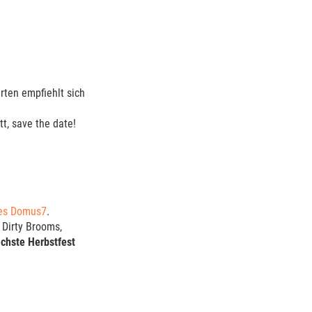
rten empfiehlt sich
t, save the date!
des Domus7
.
r Dirty Brooms,
chste Herbstfest